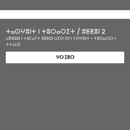
ⵜⴰⵙⵖⵓⵏⵜ ⵏ ⵜⵓⵔⴰⵔⵉⵜ / ⵓⵟⵟⵓⵏ 2
ⴰⴳⵣⵓⵍ ⵏ ⵜⵓⵎⴰⵢⵜ ⵓⵟⵟⵓⵏ ⵡⵉⵙ ⵙⵏ ⵏ ⵜⵙⵖⵓⵏⵜ « ⵜⵓⵔⴰⵔⵉⵏ »
ⵜⵜⴰⵡⵉ
ⵖⵔ ⵉⵟⵔ