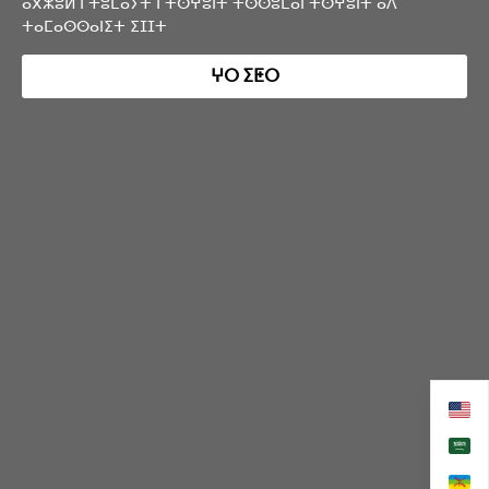
ⴰⴳⵣⵓⵍ ⵏ ⵜⵓⵎⴰⵢⵜ ⵏ ⵜⵙⵖⵓⵏⵜ ⵜⵙⵙⵓⵎⴰⵏ ⵜⵙⵖⵓⵏⵜ ⴰⴷ
ⵜⴰⵎⴰⵙⵙⴰⵏⵉⵜ ⵉⵊⵊⵜ
ⵖⵔ ⵉⵟⵔ