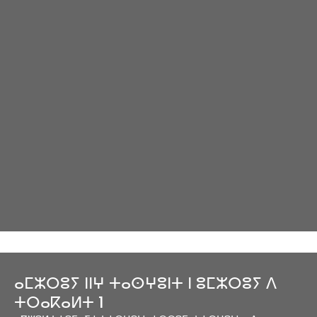
ⴰⵎⵣⵔⵓⵢ ⵏⵏⵖ ⵜⴰⵙⵖⵓⵏⵜ ⵏ ⵓⵎⵣⵔⵓⵢ ⴷ
ⵜⵔⴰⴽⴰⵍⵜ 1