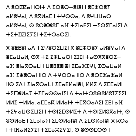
ⴷ ⵓⵙⵇⵇⴰⵏ ⵏⵙⵏⵜ ⴷ ⵉⵙⴻⵙⵜⵓⵏⴻⵏ ⵏ ⵓⵎⵣⵔⵓⵢ
ⴰⵍⵓⵖⴰⵏ, ⴷ ⵓⴳⵍⴰⵎ ⵏ ⵜⵖⵙⵙⴰ, ⴷ ⵓⵖⵡⵡⴰⵔ
ⴰⵍⵓⵖⴰⵏ, ⵙ ⵓⵔⵥⵥⵓⵎ ⴰⴼ ⵜⵉⵏⴰⴹⵉⵏ ⵜⵉⵙⴳⵎⴰⵏⵉⵏ ⴷ
ⵜⵉⵜⵉⵇⵏⵉⵢⵉⵏ ⵜⵉⵜⵔⴰⵔⵉⵏ.
ⴳ ⵓⵟⵟⵓⵏ ⴰⴷ ⵜⵉⵖⵓⵔⵉⵡⵉⵏ ⴳ ⵓⵎⵣⵔⵓⵢ ⴰⵍⵓⵖⴰⵏ ⴷ
ⵓⵎⴰⵡⴰⵍ, ⵙⴳ ⵜⵉ ⵉⵣⵡⴰⵔⵏ ⵉⵊⵊⵏ ⵜⴰⵙⴳⴳⵓⵔⵉⵜ
ⴰⴼ ⵓⵏⴰⴳⵔⴰⵡ ⵏ ⵡⵓⵟⵟⵓⵏⴻⵏ ⵉⵎⴰⵣⵉⵖⵏ, ⵉⵙⴰⵡⴰⵍ
ⴰⴼ ⵉⵥⵓⵔⴰⵏ ⵏⵏⵙ ⴷ ⵜⵖⵙⵙⴰ ⵏⵏⵙ ⴷ ⵓⵙⵎⵣⴰⵣⴰⵍ
ⵏⵏⵙ ⵉⴷ ⵏ ⵉⵏⴰⴳⵔⴰⵡⵏ ⵉⵎⴰⴹⵍⴰⵏⴻⵏ, ⵍⵍⵉ ⴷ ⵉⵎⵎⴰⵍⵏ
ⵜⵉⵎⵥⵍⴰⵢ ⵜⵉⵎⴰⵙⵙⴰⵏⵉⵏ ⴷ ⵜⴰⵏⵜⵔⵓⴱⵓⵍⵓⵊⵉⵢⵉⵏ
ⵍⵍⵉ ⵜⵍⵍⴰ. ⴰⵎⵎⴰⴽ ⵍⵍⴰⵏⵜ ⵜⵎⴳⵔⴰⴷⵉⵏ ⵉⴹⵏ ⴰⴼ
ⵜⵉⵖⴰⵡⵙⵉⵡⵉⵏ ⵏ ⵜⵙⵏⵉⵎⵙⵍⵉⵜ ⴷ ⵜⵙⵏⵉⵍⵓⴳⴰⵏⵜ, ⵙ
ⵓⵙⵍⴰⴹ ⵏ ⵉⵎⴰⵏⴰⵢⵏ ⵉⵎⵙⵍⴰⵏⴻⵏ ⴷ ⵉⵎⵙⴽⴰⵏⴻⵏ ⴳ ⴽⵔⴰ
ⵏ ⵜⵏⴼⴰⵍⵉⵢⵉⵏ ⵜⵉⵎⴰⵣⵉⵖⵉⵏ, ⵙ ⵓⵙⵙⵎⵔⵙ ⵏ