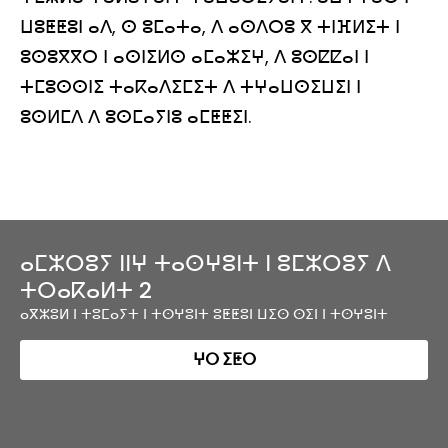
ⵡⵓⵟⵟⵓⵏ ⴰⴷ, ⵙ ⵓⵎⴰⵜⴰ, ⴷ ⴰⵙⴷⵔⵓ ⴳ ⵜⵏⴼⵍⵉⵜ ⵏ
ⵓⵙⵓⴳⴳⵔ ⵏ ⴰⵙⵏⵉⵍⵙ ⴰⵎⴰⵣⵉⵖ, ⴷ ⵓⵙⵇⵇⴰⵏ ⵏ
ⵜⵎⵓⵙⵙⵏⵉ ⵜⴰⴽⴰⴷⵉⵎⵉⵜ ⴷ ⵜⵖⴰⵡⵙⵉⵡⵉⵏ ⵏ
ⵓⵙⵍⵎⴷ ⴷ ⵓⵙⵎⴰⵢⵏⵓ ⴰⵎⵟⵟⵉⵏ.
ⴰⵎⵣⵔⵓⵢ ⵏⵏⵖ ⵜⴰⵙⵖⵓⵏⵜ ⵏ ⵓⵎⵣⵔⵓⵢ ⴷ
ⵜⵔⴰⴽⴰⵍⵜ 2
ⴰⴳⵣⵓⵍ ⵏ ⵜⵓⵎⴰⵢⵜ ⵏ ⵜⵙⵖⵓⵏⵜ ⵓⵟⵟⵓⵏ ⵡⵉⵙ ⵙⵉⵏ ⵏ ⵜⵙⵖⵓⵏⵜ
ⵖⵔ ⵉⵟⵔ