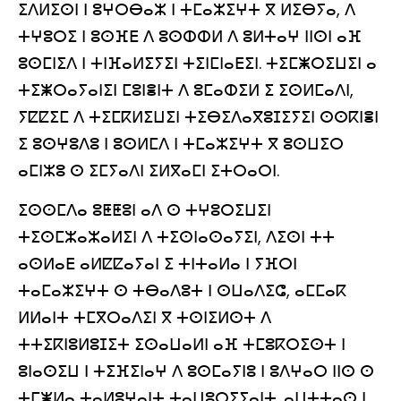
ⵉⴷⵍⵉⵙⵏ ⵏ ⵓⵖⵔⴱⴰⵣ ⵏ ⵜⵎⴰⵣⵉⵖⵜ ⴳ ⵍⵉⴱⵢⴰ, ⴷ
ⵜⵖⵓⵔⵉ ⵏ ⵓⵙⴼⴹ ⴷ ⵓⵙⵀⵀⵍ ⴷ ⵓⵍⵜⴰⵖ ⵏⵏⵙⵏ ⴰⴼ
ⵓⵙⵎⵏⵉⴷ ⵏ ⵜⵏⴼⴰⵍⵉⵢⵉⵏ ⵜⵉⵏⵎⵏⴰⴹⵉⵏ. ⵜⵉⵎⵥⵔⵉⵡⵉⵏ ⴰ
ⵜⵉⵥⵔⴰⵢⴰⵏⵉⵏ ⵎⵓⵏⴻⵏⵜ ⴷ ⵓⵎⴰⵀⵉⵍ ⵉ ⵉⵙⵍⵎⴰⴷⵏ,
ⵢⵇⵇⵉⵎ ⴷ ⵜⵉⵎⴽⵍⵉⵡⵉⵏ ⵜⵉⴱⵉⴷⴰⴳⵓⵊⵉⵢⵉⵏ ⵙⵙⴽⵏⴻⵏ
ⵉ ⵓⵙⵖⵓⴷⵓ ⵏ ⵓⵙⵍⵎⴷ ⵏ ⵜⵎⴰⵣⵉⵖⵜ ⴳ ⵓⵙⵡⵉⵔ
ⴰⵎⵏⵣⵓ ⵙ ⵉⵎⵢⴰⴷⵏ ⵉⵍⴳⴰⵎⵏ ⵉⵜⵔⴰⵔⵏ.
ⵉⵙⵙⵎⴷⴰ ⵓⵟⵟⵓⵏ ⴰⴷ ⵙ ⵜⵖⵓⵔⵉⵡⵉⵏ
ⵜⵉⵙⵎⵣⴰⵣⴰⵍⵉⵏ ⴷ ⵜⵉⵙⵏⴰⵙⴰⵢⵉⵏ, ⴷⵉⵙⵏ ⵜⵜ
ⴰⵙⵍⴰⴹ ⴰⵍⵇⵇⴰⵢⴰⵏ ⵉ ⵜⵏⵜⴰⵍⴰ ⵏ ⵢⴼⵔⵏ
ⵜⴰⵎⴰⵣⵉⵖⵜ ⵙ ⵜⴱⴰⴷⵓⵜ ⵏ ⵙⵡⴰⴷⵉⵛ, ⴰⵎⵎⴰⴽ
ⵍⵍⴰⵏⵜ ⵜⵎⴳⵔⴰⴷⵉⵏ ⴳ ⵜⵙⵏⵉⵍⵙⵜ ⴷ
ⵜⵜⵉⴽⵏⵓⵍⵓⵊⵉⵜ ⵉⵙⴰⵡⴰⵍⵏ ⴰⴼ ⵜⵎⵓⴽⵔⵉⵙⵜ ⵏ
ⵓⵏⴰⵙⵉⵡ ⵏ ⵜⵉⴼⵉⵏⴰⵖ ⴷ ⵓⵙⵎⴰⵢⵏⵓ ⵏ ⵓⴷⵖⴰⵔ ⵏⵏⵙ ⵙ
ⵜⵎⵥⵍⴰ ⵜⴰⵍⵓⵖⴰⵏⵜ ⵜⴰⵡⵓⵔⵉⵢⴰⵏⵜ. ⴰⵡⵜⵜⴰⵙ ⵏ