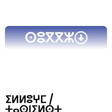
ⵙⵓⴳⴳⵣ
ⵉⵍⵍⵓⵖⵎ /
ⵜⴰⵙⵏⵉⵍⵙⵜ