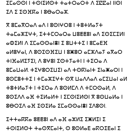
ⵉⵎⴰⵙⵙⵏ ⵏ ⵜⵙⵏⵉⵍⵙⵜ ⵜⴰⵜⵔⴰⵔⵜ ⴷ ⵉⵇⵇⴰⵏ ⵏⵏⵙⵏ
ⵉⴷ ⵉ ⵉⵙⴼⴽⴰ ⵏ ⵓⴱⴰⵔⴰⵣ.
ⴳ ⵓⵎⴰⴳⵔⴰⴷ ⴰⴷ ⵏ ⵓⵙⵏⵖⵔⵓ ⵏ ⵜⵓⵜⵍⴰⵢⵜ
ⵜⴰⵎⴰⵣⵉⵖⵜ, ⵉⵜⵜⵎⵔⴰⵔⴰ ⵡⵓⵟⵟⵓⵏ ⴰⴷ ⵉⵙⵉⵎⵉⵍⵏ
ⴰⵀⵉⵍⵏ ⴷ ⵉⵎⴰⵙⵙⴰⵏⴻⵏ ⵉ ⵓⵡⵜⵜⵉ ⵏ ⵓⵎⴰⴹⴼ
ⴰⵍⵓⵖⴰⵏ, ⴷ ⵓⵙⵉⵙⴼⵉⵡ ⵏ ⵓⵥⵓⵔ ⴰⵎⵣⴷⴰⵢ ⴰⴳⴰⵔ
ⵜⵏⴼⴰⵍⵉⵢⵉⵏ, ⴷ ⵓⵖⵓⵏ ⵉⵙⵜⵢⴰⵜⵏ ⵏ ⵜⵉⵔⴰ ⴷ
ⵓⵎⴰⵡⴰⵍ. ⵜⵉⵖⵓⵔⵉⵡⵉⵏ ⴰⴷ ⵜⵙⴽⵏⴰⵏⵜ ⵉⵏⴰⵥⴰⵔⵏ ⵏ
ⵓⵙⵎⵓⵜⵜⵉ ⵏ ⵜⵎⴰⵣⵉⵖⵜ ⵙⴳ ⵡⴰⴷⴷⴰⴷ ⴰⵎⵉⵡⴰⵏ ⴰⵍ
ⵜⵓⵜⵍⴰⵢⵜ ⵏ ⵜⵉⵔⴰ ⴷ ⵓⵙⵍⵎⴷ ⴷ ⵜⵎⵔⵙⴰⵍ, ⴷ
ⵓⵙⵉⴷⴷ ⴰⴼ ⵜⵉⵍⴰⵍⵜ ⵏ ⵉⵎⵙⵏⵉⵍⵙⵏ ⴳ ⵓⵙⵡⴰⵍⴰ ⵏ
ⵓⴱⵔⵉⴷ ⴰⴼ ⵉⵙⵉⵍⴰ ⵉⵎⴰⵙⵙⴰⵏⴻⵏ ⵉⴷⵓⵙⵏ.
ⵉⵜⵜⴰⴽⴽⴰ ⵓⵟⵟⵓⵏ ⴰⴷ ⴰⴼ ⴰⵣⵍⵉ ⵉⵥⵍⵉⵏ ⵉ
ⵜⵙⵏⵉⵍⵙⵜ ⵜⴰⵙⴳⵎⴰⵏⵜ, ⵙ ⵓⵙⵍⴰⴹ ⴰⴽⵔⵉⴹⴰⵏ ⵉ