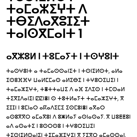
ⵜⴰⵎⴰⵣⵉⵖⵜ ⴷ
ⵜⴱⵉⴷⴰⴳⵓⵊⵉⵜ
ⵜⴰⵏⵙⴳⵎⴰⵏⵜ 1
ⴰⴳⵣⵓⵍ ⵏ ⵜⵓⵎⴰⵢⵜ ⵏ ⵜⵙⵖⵓⵏⵜ
ⵜⴰⵙⵖⵓⵏⵜ ⴰ ⵜⴰⵎⴰⵙⵙⴰⵏⵉⵜ ⵏ ⵜⵙⵏⵉⵍⵙⵜ, ⴰⵍⴰ
ⵉⵙⵓⴼⴼⵖ ⵡⴰⵍⵎⵎⴰⵙ ⴰⵍⵉⴱⵉ ⵏ ⵜⵖⵓⵔⵉⵡⵉⵏ ⵏ
ⵜⴰⵎⴰⵣⵉⵖⵜ, ⵜⴻⵜⵜⴰⵡⵉ ⴷ ⴰⴼ ⵉⴷⵉⵙ ⵏ ⵜⵎⵙⴰⵍ
ⵜⵉⴳⵊⴷⴰⵏⵉⵏ ⵇⵇⵏⴻⵏ ⵙ ⵜⵓⵜⵍⴰⵢⵜ ⵜⴰⵎⴰⵣⵉⵖⵜ, ⴳ
ⵉⵊⵊⵏ ⵏ ⵓⵎⵏⴰⵔ ⴰⴽⴰⴷⵉⵎⵉ ⵉⵙⵎⵓⵏⴻⵏ ⴰⴳⴰⵔ
ⴰⵙⵓⴳⴳⵔ ⴰⵎⴰⴳⵓⵏ ⴷ ⵓⵥⵍⴰⵢ ⴰⵙⵏⴰⵙⴰⵢ. ⴳ ⵡⵓⵟⵟⵓⵏ
ⴰⴷ ⴰⵙⴰⵜⵉ ⵏ ⵓⵙⵔⵙⵓ ⵏ ⵜⵖⵓⵔⵉⵡⵉⵏ
ⵜⵉⵙⵏⵉⵍⵙⴰⵏⵉⵏ ⵜⵉⵎⴰⵣⵉⵖⵉⵏ ⴳ ⵢⵉⴳⵔ ⴰⵎⴰⵙⵙⴰⵏ,