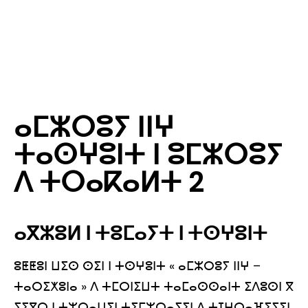
ⴰⵎⵣⵔⵓⵢ ⵏⵏⵖ
ⵜⴰⵙⵖⵓⵏⵜ ⵏ ⵓⵎⵣⵔⵓⵢ
ⴷ ⵜⵔⴰⴽⴰⵍⵜ 2
ⴰⴳⵣⵓⵍ ⵏ ⵜⵓⵎⴰⵢⵜ ⵏ ⵜⵙⵖⵓⵏⵜ
ⵓⵟⵟⵓⵏ ⵡⵉⵙ ⵙⵉⵏ ⵏ ⵜⵙⵖⵓⵏⵜ « ⴰⵎⵣⵔⵓⵢ ⵏⵏⵖ –
ⵜⴰⵔⵉⵅⵓⵏⴰ » ⴷ ⵜⵎⵔⵏⵉⵡⵜ ⵜⴰⵎⴰⵙⵙⴰⵏⵜ ⵉⴷⵓⵙⵏ ⴳ
ⵢⵉⴳⵔ ⵏ ⵜⵣⵔⴰⵡⵉⵏ ⵜⵉⵎⵣⵔⴰⵢⵉⵏ ⴷ ⵜⵊⵖⵔⴰⴼⵉⵢⵉⵏ,