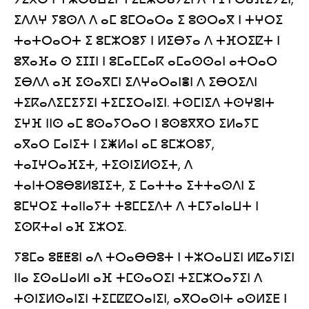
ⵉⴷⴷⵖ ⵢⵓⵙⴷ ⴷ ⴰⵎ ⵓⵎⵔⴰⵔⴰ ⵉ ⵓⵙⵔⴰⴳ ⵏ ⵜⵖⵔⵉ
ⵜⴰⵜⵔⴰⵔⵜ ⵉ ⵓⵎⵣⵔⵓⵢ ⵏ ⵍⵉⴱⵢⴰ ⴷ ⵜⴼⵔⵉⵇⵜ ⵏ
ⵓⴳⴰⴼⴰ ⵙ ⵉⵊⵊⵏ ⵏ ⵓⵎⴰⵎⵎⴰⴽ ⴰⵎⴰⵙⵙⴰⵏ ⴰⵜⵔⴰⵔ
ⵉⴱⴷⴷ ⴰⴼ ⵉⵙⴰⴳⵎⵏ ⵉⴷⵖⴰⵔⴰⵏⴻⵏ ⴷ ⵉⴱⵔⵉⴷⵏ
ⵜⵉⴽⴰⴷⵉⵎⵉⵢⵉⵏ ⵜⵉⵎⵉⵔⴰⵏⵉⵏ. ⵜⵙⵎⵏⵉⴷ ⵜⵙⵖⵓⵏⵜ
ⵉⵖⴼ ⵏⵏⵙ ⴰⵎ ⵓⵙⴰⵢⵔⴰⵔ ⵏ ⵓⵙⵓⴳⴳⵔ ⵉⵍⴰⵢⵎ
ⴰⴳⴰⵔ ⵎⴰⵏⵉⵜ ⵏ ⵉⵥⵍⴰⵏ ⴰⵎ ⵓⵎⵣⵔⵓⵢ,
ⵜⴰⵊⵖⵔⴰⴼⵉⵜ, ⵜⵉⵙⵏⵉⵍⵙⵉⵜ, ⴷ
ⵜⴰⵏⵜⵔⵓⴱⵓⵍⵓⵊⵉⵜ, ⵉ ⵎⴰⵜⵜⴰ ⵉⵜⵜⴰⵙⴷⵏ ⵉ
ⵓⵎⵖⵔⵉ ⵜⴰⵏⵏⴰⵢⵜ ⵜⵓⵎⵎⵉⴷⵜ ⴷ ⵜⵎⵢⴰⵏⴰⵡⵜ ⵏ
ⵉⵙⴽⵜⴰⵏ ⴰⴼ ⵉⵣⵔⵉ.
ⵢⵓⵎⴰ ⵓⵟⵟⵓⵏ ⴰⴷ ⵜⵔⴰⴱⴱⵓⵜ ⵏ ⵜⵣⵔⴰⵡⵉⵏ ⵍⵇⴰⵢⵏⵉⵏ
ⵏⵏⴰ ⵉⵙⴰⵡⴰⵍⵏ ⴰⴼ ⵜⵎⵙⴰⵔⵉⵏ ⵜⵉⵎⵣⵔⴰⵢⵉⵏ ⴷ
ⵜⵙⵏⵉⵍⵙⴰⵏⵉⵏ ⵜⵉⵎⵇⵇⵔⴰⵏⵉⵏ, ⴰⴳⵔⴰⵙⵏⵜ ⴰⵙⵍⵉⴹ ⵏ