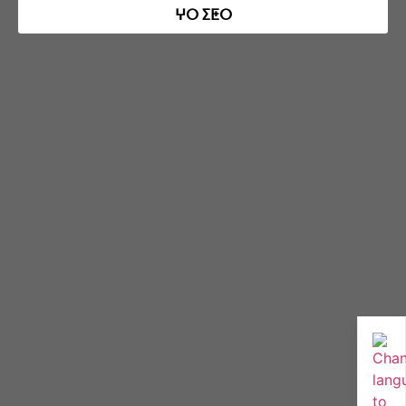
ⵖⵔ ⵉⵟⵔ