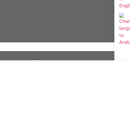
ⵉⵍⵍⵓⵖⵎ / ⵜⴰⵙⵏⵉⵍⵙⵜ ⵜⴰⵎⴰⵣⵉⵖⵜ ⴷ
ⵜⴱⵉⴷⴰⴳⵓⵊⵉⵜ ⵜⴰⵏⵙⴳⵎⴰⵏⵜ 1
ⴰⴳⵣⵓⵍ ⵏ ⵜⵓⵎⴰⵢⵜ ⵏ ⵜⵙⵖⵓⵏⵜ ⵜⴰⵙⵖⵓⵏⵜ ⴰ ⵜⴰⵎⴰⵙⵙⴰⵏⵉⵜ ⵏ
ⵜⵙⵏⵉⵍⵙⵜ,
ⵖⵔ ⵉⵟⵔ