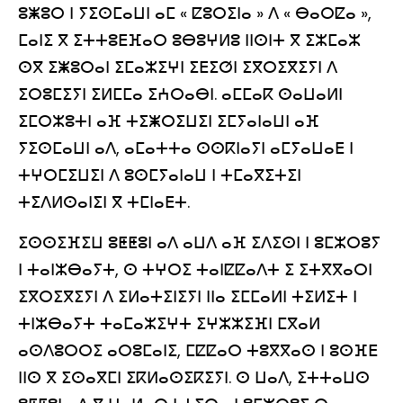
ⵓⵥⵓⵔ ⵏ ⵢⵉⵙⵎⴰⵡⵏ ⴰⵎ « ⵇⵓⵔⵉⵏⴰ » ⴷ « ⴱⴰⵔⵇⴰ »,
ⵎⴰⵏⵉ ⴳ ⵉⵜⵜⵓⴹⴼⴰⵔ ⵓⴱⵓⵖⵍⵓ ⵏⵏⵙⵏⵜ ⴳ ⵉⵣⵎⴰⵣ
ⵙⴳ ⵉⵥⵓⵔⴰⵏ ⵉⵎⴰⵣⵉⵖⵏ ⵉⴹⵉⵚⵏ ⵉⴳⵔⵉⴳⵉⵢⵏ ⴷ
ⵉⵔⵓⵎⵉⵢⵏ ⵉⵍⵎⵎⴰ ⵉⵄⵔⴰⴱⵏ. ⴰⵎⵎⴰⴽ ⵙⴰⵡⴰⵍⵏ
ⵉⵎⵔⵣⵓⵜⵏ ⴰⴼ ⵜⵉⵥⵔⵉⵡⵉⵏ ⵉⵎⵢⴰⵏⴰⵡⵏ ⴰⴼ
ⵢⵉⵙⵎⴰⵡⵏ ⴰⴷ, ⴰⵎⴰⵜⵜⴰ ⵙⵙⴽⵏⴰⵢⵏ ⴰⵎⵢⴰⵡⴰⴹ ⵏ
ⵜⵖⵔⵎⵉⵡⵉⵏ ⴷ ⵓⵙⵎⵢⴰⵏⴰⵡ ⵏ ⵜⵎⴰⴳⵉⵜⵉⵏ
ⵜⵉⴷⵍⵙⴰⵏⵉⵏ ⴳ ⵜⵎⵏⴰⴹⵜ.
ⵉⵙⵙⵉⴼⵉⵡ ⵓⵟⵟⵓⵏ ⴰⴷ ⴰⵡⴷ ⴰⴼ ⵉⴷⵉⵙⵏ ⵏ ⵓⵎⵣⵔⵓⵢ
ⵏ ⵜⴰⵏⵣⴱⴰⵢⵜ, ⵙ ⵜⵖⵔⵉ ⵜⴰⵏⵇⵇⴰⴷⵜ ⵉ ⵉⵜⴳⴳⴰⵔⵏ
ⵉⴳⵔⵉⴳⵉⵢⵏ ⴷ ⵉⵍⴰⵜⵉⵏⵉⵢⵏ ⵏⵏⴰ ⵉⵎⵎⴰⵍⵏ ⵜⵉⵍⵉⵜ ⵏ
ⵜⵏⵣⴱⴰⵢⵜ ⵜⴰⵎⴰⵣⵉⵖⵜ ⵉⵖⵣⵣⵉⴼⵏ ⵎⴳⴰⵍ
ⴰⵙⴷⵓⵔⵔⵉ ⴰⵔⵓⵎⴰⵏⵉ, ⵎⵇⵇⴰⵔ ⵜⵓⴳⴳⴰⵙ ⵏ ⵓⵙⴼⴹ
ⵏⵏⵙ ⴳ ⵉⵙⴰⴳⵎⵏ ⵉⴽⵍⴰⵙⵉⴽⵉⵢⵏ. ⵙ ⵡⴰⴷ, ⵉⵜⵜⴰⵡⵙ