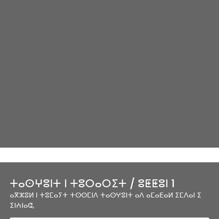
ⵜⴰⵙⵖⵓⵏⵜ ⵏ ⵜⵓⵔⴰⵔⵉⵜ / ⵓⵟⵟⵓⵏ 1
ⴰⴳⵣⵓⵍ ⵏ ⵜⵓⵎⴰⵢⵜ ⵜⵙⵙⵎⵏⴷ ⵜⴰⵙⵖⵓⵏⵜ ⴰⴷ ⴰⵎⴰⴹⴰⵍ ⵉⵎⴷⴰⵏ ⵉ
ⵉⵏⵄⵏⴰⵛ,