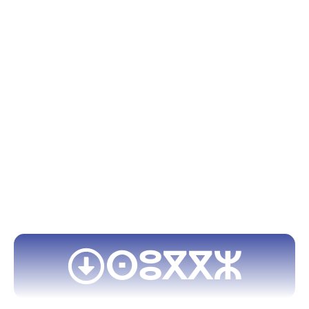
ⵙⵓⴳⴳⵣ