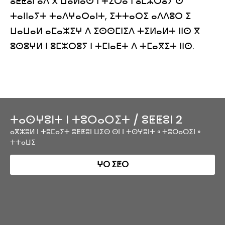
ⵓⵟⵟⵓⵏ ⴰⴷ ⴳ ⵡⴰⵍⴰⵙ ⵏ ⵜⵉⵔⴰ ⵏ ⵓⵎⵣⵔⵓⵢ ⵙ
ⵜⴰⵏⵏⴰⵢⵜ ⵜⴰⴷⵖⴰⵔⴰⵏⵜ, ⵉⵜⵜⴰⵔⵉ ⴰⴷⴷⵓⵔ ⵉ
ⵡⴰⵡⴰⵍ ⴰⵎⴰⵣⵉⵖ ⴷ ⵉⵙⵙⵎⵏⵉⴷ ⵜⵉⵍⴰⵍⵜ ⵏⵏⵙ ⴳ
ⵓⵙⵓⵖⵍ ⵏ ⵓⵎⵣⵔⵓⵢ ⵏ ⵜⵎⵏⴰⴹⵜ ⴷ ⵜⵎⴰⴳⵉⵜ ⵏⵏⵙ.
ⵜⴰⵙⵖⵓⵏⵜ ⵏ ⵜⵓⵔⴰⵔⵉⵜ / ⵓⵟⵟⵓⵏ 2
ⴰⴳⵣⵓⵍ ⵏ ⵜⵓⵎⴰⵢⵜ ⵓⵟⵟⵓⵏ ⵡⵉⵙ ⵙⵏ ⵏ ⵜⵙⵖⵓⵏⵜ « ⵜⵓⵔⴰⵔⵉⵏ »
ⵜⵜⴰⵡⵉ
ⵖⵔ ⵉⵟⵔ