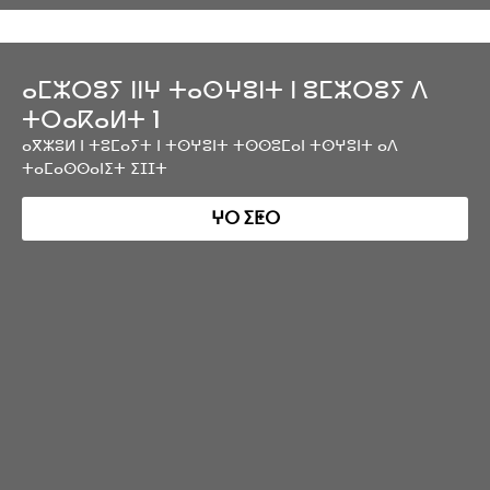
ⴰⵎⵣⵔⵓⵢ ⵏⵏⵖ ⵜⴰⵙⵖⵓⵏⵜ ⵏ ⵓⵎⵣⵔⵓⵢ ⴷ
ⵜⵔⴰⴽⴰⵍⵜ 1
ⴰⴳⵣⵓⵍ ⵏ ⵜⵓⵎⴰⵢⵜ ⵏ ⵜⵙⵖⵓⵏⵜ ⵜⵙⵙⵓⵎⴰⵏ ⵜⵙⵖⵓⵏⵜ ⴰⴷ
ⵜⴰⵎⴰⵙⵙⴰⵏⵉⵜ ⵉⵊⵊⵜ
ⵖⵔ ⵉⵟⵔ