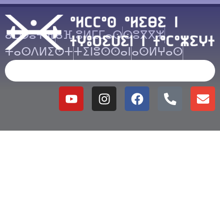
ⴰⵎⵙⵓⵜⴼ
ⴰⴼ ⵓⵍⵎⵎⴰⵙ
ⵙⵓⴳⴳⵣ
ⵜⴰⵙⴷⵍⵉⵙⵜ
ⵜⵉⵏⵓⵙⵙⴰⵏ
ⴰⵙⵍⵖⴰⵙ
ⴰⵙⵍⵖⴰⵙ ⴰⵇⴱⵓⵔ