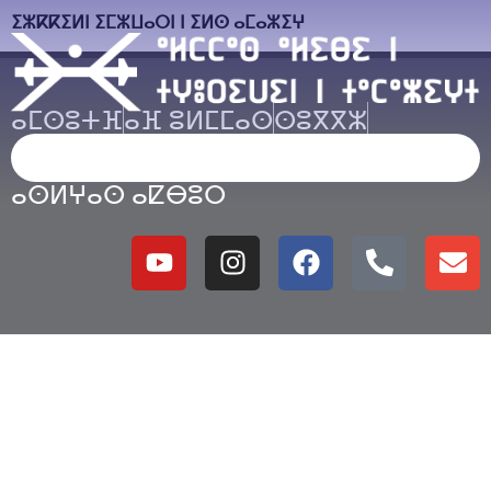
ⵉⵣⴽⴽⵉⵍⵏ ⵉⵎⵣⵡⴰⵔⵏ ⵏ ⵉⵍⵙ ⴰⵎⴰⵣⵉⵖ
ⴰⵎⵙⵓⵜⴼ
ⴰⴼ ⵓⵍⵎⵎⴰⵙ
ⵙⵓⴳⴳⵣ
ⵜⴰⵙⴷⵍⵉⵙⵜ
ⵜⵉⵏⵓⵙⵙⴰⵏ
ⴰⵙⵍⵖⴰⵙ
ⴰⵙⵍⵖⴰⵙ ⴰⵇⴱⵓⵔ