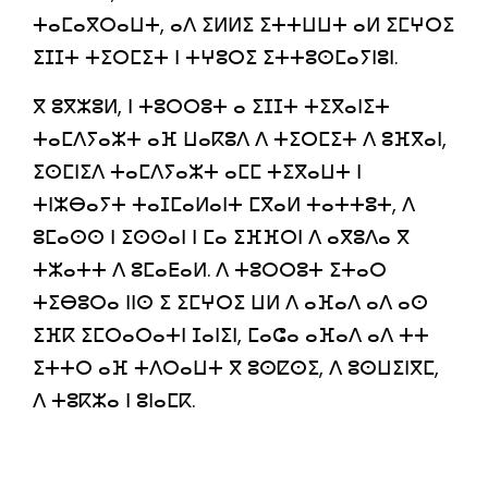
ⵜⴰⵎⴰⴳⵔⴰⵡⵜ, ⴰⴷ ⵉⵍⵍⵉ ⵉⵜⵜⵡⵡⵜ ⴰⵍ ⵉⵎⵖⵔⵉ
ⵉⵊⵊⵜ ⵜⵉⵔⵎⵉⵜ ⵏ ⵜⵖⵓⵔⵉ ⵉⵜⵜⵓⵙⵎⴰⵢⵏⵓⵏ.
ⴳ ⵓⴳⵣⵓⵍ, ⵏ ⵜⵓⵔⵔⵓⵜ ⴰ ⵉⵊⵊⵜ ⵜⵉⴳⴰⵏⵉⵜ
ⵜⴰⵎⴷⵢⴰⵣⵜ ⴰⴼ ⵡⴰⴽⵓⴷ ⴷ ⵜⵉⵔⵎⵉⵜ ⴷ ⵓⴼⴳⴰⵏ,
ⵉⵙⵎⵏⵉⴷ ⵜⴰⵎⴷⵢⴰⵣⵜ ⴰⵎⵎ ⵜⵉⴳⴰⵡⵜ ⵏ
ⵜⵏⵣⴱⴰⵢⵜ ⵜⴰⵊⵎⴰⵍⴰⵏⵜ ⵎⴳⴰⵍ ⵜⴰⵜⵜⵓⵜ, ⴷ
ⵓⵎⴰⵙⵙ ⵏ ⵉⵙⵙⴰⵏ ⵏ ⵎⴰ ⵉⴼⴼⵔⵏ ⴷ ⴰⴳⵓⴷⴰ ⴳ
ⵜⵣⴰⵜⵜ ⴷ ⵓⵎⴰⴹⴰⵍ. ⴷ ⵜⵓⵔⵔⵓⵜ ⵉⵜⴰⵔ
ⵜⵉⴱⵓⵔⴰ ⵏⵏⵙ ⵉ ⵉⵎⵖⵔⵉ ⵡⵍ ⴷ ⴰⴼⴰⴷ ⴰⴷ ⴰⵙ
ⵉⴼⴽ ⵉⵎⵔⴰⵔⴰⵜⵏ ⵊⴰⵏⵉⵏ, ⵎⴰⵛⴰ ⴰⴼⴰⴷ ⴰⴷ ⵜⵜ
ⵉⵜⵜⵔ ⴰⴼ ⵜⴷⵔⴰⵡⵜ ⴳ ⵓⵙⵇⵙⵉ, ⴷ ⵓⵙⵡⵉⵏⴳⵎ,
ⴷ ⵜⵓⴽⵣⴰ ⵏ ⵓⵏⴰⵎⴽ.