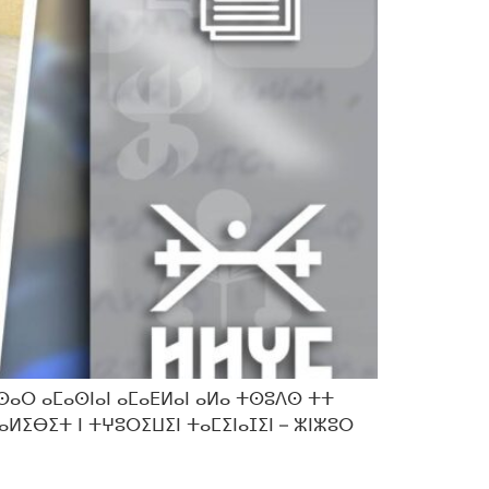
ⵙⴰⵔ ⴰⵎⴰⵙⵏⴰⵏ ⴰⵎⴰⴹⵍⴰⵏ ⴰⵍⴰ ⵜⵙⵓⴷⵙ ⵜⵜ
ⴰⵍⵉⴱⵉⵜ ⵏ ⵜⵖⵓⵔⵉⵡⵉⵏ ⵜⴰⵎⵉⵏⴰⵊⵉⵏ – ⵣⵏⵣⵓⵔ