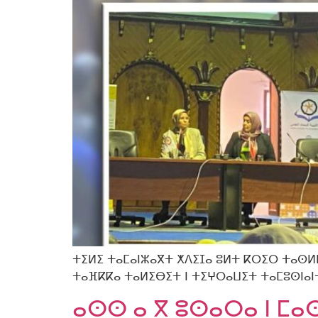
ⵜⵉⵍⵉ ⵜⴰⵎⴰⵏⵣⴰⴳⵜ ⵅⴷⵉⵊⴰ ⵓⵍⵜ ⴽⵔⵉⵔ ⵜⴰⵙⵍⵡ
ⵜⴰⴼⴽⴽⴰ ⵜⴰⵍⵉⴱⵉⵜ ⵏ ⵜⵉⵖⵔⴰⵡⵉⵜ ⵜⴰⵎⵓⵙⵏⴰⵏⵜ 
ⴰⵙⵙ ⴰ ⴳ ⵓⵙⴰⵔⴰ ⵏ ⵎⴰ