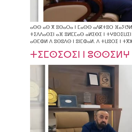
ⴰⵙⵙ ⴰⵙ ⴳ ⵓⵙⴰⵔⴰ ⵏ ⵎⴰⵙⵙ ⴰⴷⴽⵜⵓⵔ ⴼⴰⵢⵚⵍ 
ⵜⵉⴷⴷⴰⵙⵉⵏ ⴰⴼ ⵓⵍⵎⵎⴰⵙ ⴰⵍⵉⴱⵉ ⵏ ⵜⵖⵓⵔⵉⵡⵉⵏ ⵏ
ⴰⵙⵎⵀⵍ ⴷ ⵓⵙⵓⴷⵙ ⵏ ⵓⵏⵎⵀⴰⵍ. ⴷ ⵜⵡⵓⵔⵉ ⵏ ⵜⴳⵣ
ⵜⵉⵎⵙⵉⵔⵉⵏ ⵏ ⵓⵙⵙⵉⵍⵖ 