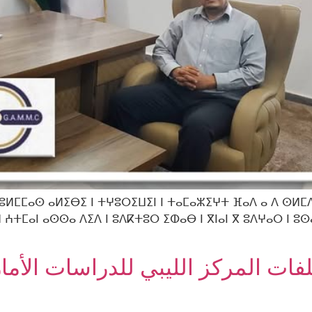
 ⵓⵍⵎⵎⴰⵙ ⴰⵍⵉⴱⵉ ⵏ ⵜⵖⵓⵔⵉⵡⵉⵏ ⵏ ⵜⴰⵎⴰⵣⵉⵖⵜ ⴼⴰⴷ ⴰ ⴷ ⵙⵍⵎⴷ
 ⵄⵜⵎⴰⵏ ⴰⵙⵙⴰ ⴷⵉⴷ ⵏ ⵓⴷⴽⵜⵓⵔ ⵉⵀⴰⴱ ⵏ ⴳⵏⴰⵏ ⴳ ⵓⴷⵖⴰⵔ ⵏ ⵓ
لفات المركز الليبي للدراسات الأماز