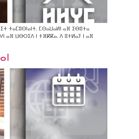
ⵉⵜ ⵜⴰⵎⵓⵙⵏⴰⵏⵜ. ⵎⵙⴰⵡⴰⵍⵏ ⴰⴼ ⵉⴱⵓⵜⴰ
ⵖⵏ ⴰⴼ ⵡⴱⵔⵉⴷ ⵏ ⵜⴼⴽⴽⴰ. ⴷ ⵓⵜⵍⴰⵢ ⵏ ⴰⴼ
ⴰⵏ