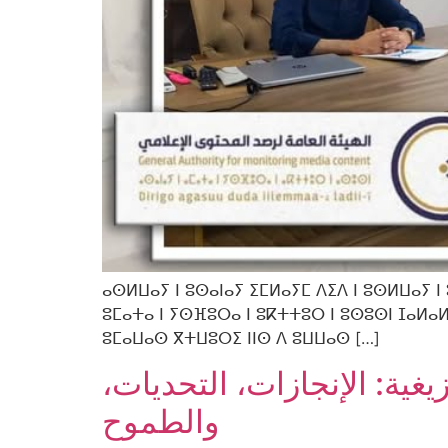
ⴰⵙⵍⵡⴰⵢ ⵏ ⵓⵙⴰⵏⴰⵢ ⵉⵎⵍⴰⵢⵎ ⴷⵉⴷ ⵏ ⵓⵙⵍⵡⴰⵢ ⵏ
ⵓⵎⴰⵜⴰ ⵏ ⵢⵙⴼⵓⵔⴰ ⵏ ⵓⴽⵜⵜⵓⵔ ⵏ ⵓⵙⵓⵙⵏ ⵊⴰⵍⴰⵍ
ⵓⵎⴰⵡⴰⵙ ⴳⵜⵡⵓⵔⵉ ⵏⵏⵙ ⴷ ⵓⵡⵡⴰⵙ […]
يغية: الإنجازات، التحديات
والطموح