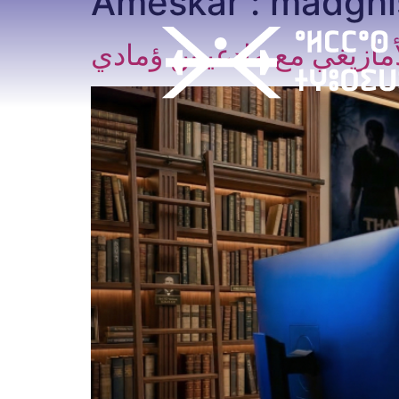
Ameskar :
madgh
لأمازيغي مع مادغيس ؤمادي