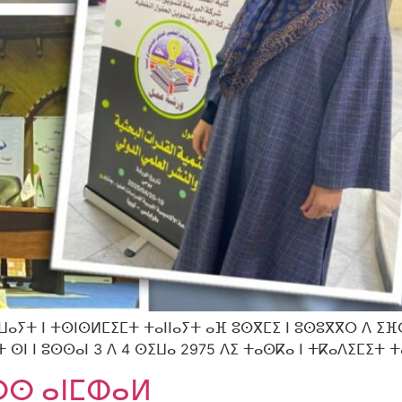
ⴰⵢⵜ ⵏ ⵜⵙⵏⵙⵍⵎⵉⵎⵜ ⵜⴰⵏⵏⴰⵢⵜ ⴰⴼ ⵓⵙⴳⵎⵉ ⵏ ⵓⵙⵓⴳⴳⵔ ⴷ ⵉⴼ
ⵙⵏ ⵏ ⵓⵙⵙⴰⵏ 3 ⴷ 4 ⵙⵉⵡⴰ 2975 ⴷⵉ ⵜⴰⵙⴽⴰ ⵏ ⵜⴽⴰⴷⵉⵎⵉⵜ ⵜ
ⵙⵙ ⴰⵏⵎⵀⴰⵍ