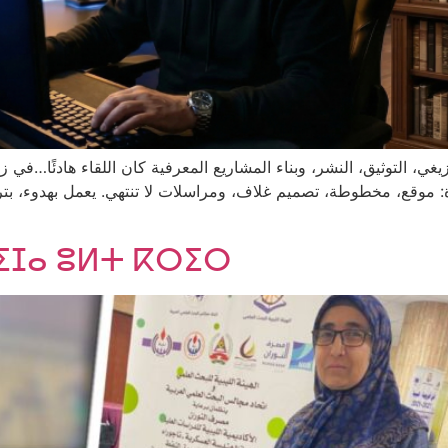
، التوثيق، النشر، وبناء المشاريع المعرفية كان اللقاء هادئًا…في زاو
موقع، مخطوطة، تصميم غلاف، ومراسلات لا تنتهي. يعمل بهدوء، بتر
ⵉⵊⴰ ⵓⵍⵜ ⴽⵔⵉⵔ