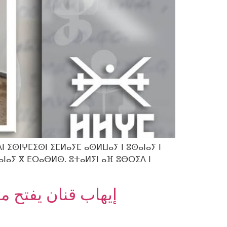
ⵏ ⵉⵙⵏⵖⵎⵉⵙⵏ ⵉⵎⵍⴰⵢⵎ ⴰⵙⵍⵡⴰⵢ ⵏ ⵓⵙⴰⵏⴰⵢ ⵏ
ⵙⴰⵏⴰⵢ ⴳ ⴹⵔⴰⴱⵍⵙ. ⵓⵜⴰⵍⵢⵏ ⴰⴼ ⵓⴱⵔⵉⴷ ⵏ
إيهاب قنان يفتح م،