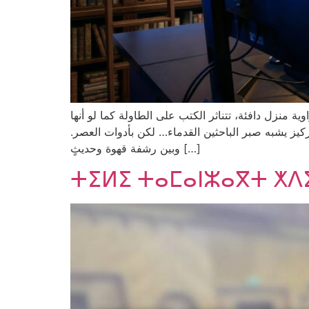
ية منزل دافئة، تتناثر الكتب على الطاولة كما لو أنها
كيز يشبه صبر الباحثين القدماء… لكن بأدوات العصر
وبين رشفة قهوة وحديثٍ […]
ⵜⵉⵍⵉ ⵜⴰⵎⴰⵏⵣⴰⴳⵜ ⵅⴷ