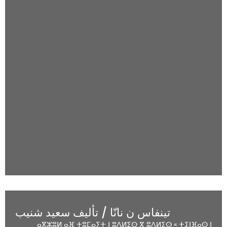
تينفاس ن نانّا / تأليف سعيد شنيب
ⴰⴳⵣⵓⵍ ⴰⴼ ⵜⵓⵎⴰⵢⵜ ⵏ ⵓⴷⵍⵉⵙ ⴳ ⵓⴷⵍⵉⵙ « ⵜⵉⵏⴼⴰⵙ ⵏ