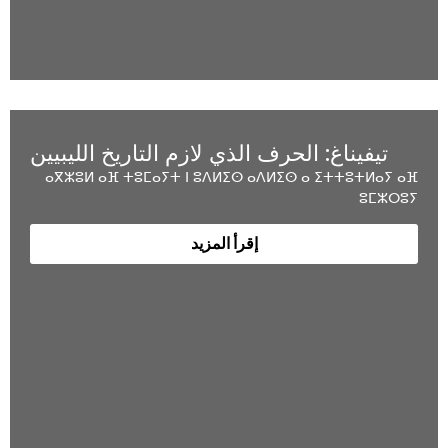
تيفيناغ: الحرف الذي لازم التاريخ الليبيين
ⴰⴳⵣⵓⵍ ⴰⴼ ⵜⵓⵎⴰⵢⵜ ⵏ ⵓⴷⵍⵉⵙ ⴰⴷⵍⵉⵙ ⴰ ⵉⵜⵜⵓⵜⵍⴰⵢ ⴰⴼ
ⵓⵎⵣⵔⵓⵢ
إقرأ المزيد