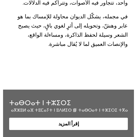
واحد، تتجاور فيه الأصوات، وتتراكم فيه الدلالات.
في مجمله، يشكّل الديوان محاولة للإمساك بما هو
عابر وهشّ، وتحويله إلى أثرٍ لغوي باقٍ، حيث يصبح
الشعر وسيلة لحفظ الذاكرة، ومساءلة الواقع،
والإنصات العميق لما لا يُقال مباشرة.
ⵜⴰⴱⵔⴰⵜ ⵏ ⵜⵣⵉⵔⵉ
ⴰⴳⵣⵓⵍ ⴰⴼ ⵜⵓⵎⴰⵢⵜ ⵏ ⵓⴷⵍⵉⵙ 📘 ⵜⴰⴱⵔⴰⵜ ⵏ ⵜⵣⵉⵔⵉ ⵜⴳⴰ
إقرأ المزيد