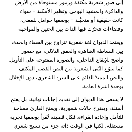
إلى صور شعرية مكثفة ورموز مستوحاة من الأرض
والذاكرة والمشهد اليومي. وتظهر الأمكنة – سواء
كانت حقيقية أو متخيَّلة – بوصفها حوامل للمعنى،
وفضاءات تتحرّك فيها الذات بين الحنين والمواجهة.
ويعتمد الديوان لغة شعرية تتراوح بين الصفاء والحدة،
بين البساطة الظاهرة والعمق الدلالي، مع حضور
واضح للإيقاع الداخلي، والصورة المفتوحة على التأويل.
كما تتنوّع البُنى الشعرية بين النص القصير المكثف
والنص الممتدّ القائم على السرد الشعري، دون الإخلال
بوحدة النبرة العامة.
لا يسعى هذا الديوان إلى تقديم إجابات نهائية، بل يفتح
أسئلة، ويقترح حالات شعورية، ويمنح القارئ مساحة
للتأمل وإعادة القراءة. فكل قصيدة تُقرأ بوصفها تجربة
مستقلة، لكنها في الوقت ذاته جزء من نسيج شعري