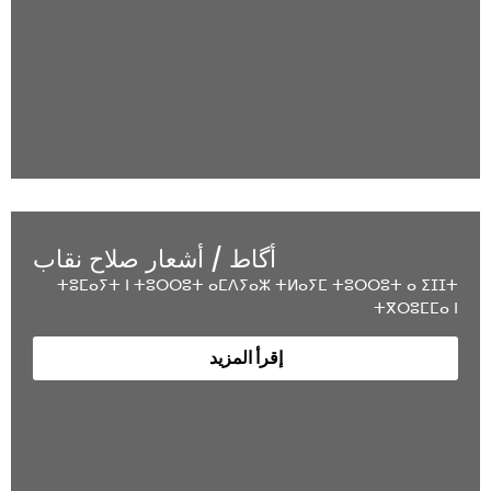
أگاط / أشعار صلاح نقاب
ⵜⵓⵎⴰⵢⵜ ⵏ ⵜⵓⵔⵔⵓⵜ ⴰⵎⴷⵢⴰⵣ ⵜⵍⴰⵢⵎ ⵜⵓⵔⵔⵓⵜ ⴰ ⵉⵊⵊⵜ
ⵜⴳⵔⵓⵎⵎⴰ ⵏ
إقرأ المزيد