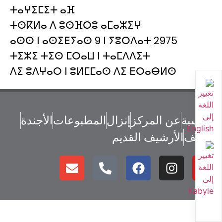
ⵜⴰⵖⵉⵎⵉⵜ ⴰⴼ
ⵜⵙⴽⵍⴰ ⴷ ⵓⵙⴼⵔⵓ ⴰⵎⴰⵣⵉⵖ
ⴰⵙⵙ ⵏ ⴰⵙⵉⴹⵢⴰⵙ 9 ⵏ ⵢⵓⵔⴷⴰⵜ 2975
ⵜⵉⵣⵉ ⵜⵉⵙ ⵎⵔⴰⵡ ⵏ ⵜⴰⵎⴷⴷⵉⵜ
ⴷⵉ ⵓⴷⵖⴰⵔ ⵏ ⵓⵍⵎⵎⴰⵙ ⴷⵉ ⴹⵔⴰⴱⵍⵙ
الرئسية
عن المركز
إنزال
المطبوعات
الأجندة
أرشيف
الأرشيف القديم