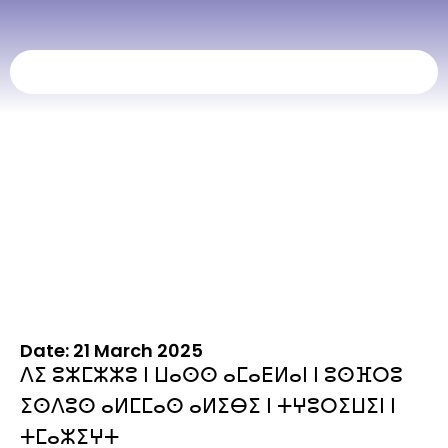
ⴰⵙⵙ ⴰⵎⴰⴹⵍⴰⵏ ⵏ ⵓⵙⴼⵔⵓ
Date: 21 March 2025
ⴷⵉ ⵓⵣⵎⵣⵣⵓ ⵏ ⵡⴰⵙⵙ ⴰⵎⴰⴹⵍⴰⵏ ⵏ ⵓⵙⴼⵔⵓ
ⵉⵙⴷⵓⵙ ⴰⵍⵎⵎⴰⵙ ⴰⵍⵉⴱⵉ ⵏ ⵜⵖⵓⵔⵉⵡⵉⵏ ⵏ
ⵜⵎⴰⵣⵉⵖⵜ